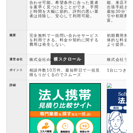
合わせ可能。希望条件に合った業者
能、来店不要
を素早く見つけることができ、手間
出張手続き。
と時間を大幅に節約。評判の悪い業
最短30分で
者は排除し、安心して利用可能。
引や初期費用
富。
完全無料で一括問い合わせサービス
初期費用無料
概要
を利用できる。料金や契約に関する
体的な料金プ
費用は発生しない。
より提供。機
横スクロール
横スクロール
株式会社doubLe
株式会社ライ
運営会社
相談件数10万件。最短即日で一括見
1台につき、2
ポイント
積もりがくるのでスムーズ
詳細